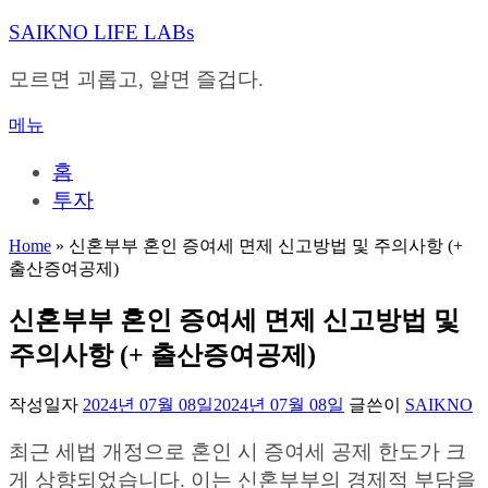
내
SAIKNO LIFE LABs
용
으
모르면 괴롭고, 알면 즐겁다.
로
바
메뉴
로
가
홈
기
투자
Home
»
신혼부부 혼인 증여세 면제 신고방법 및 주의사항 (+
출산증여공제)
신혼부부 혼인 증여세 면제 신고방법 및
주의사항 (+ 출산증여공제)
작성일자
2024년 07월 08일
2024년 07월 08일
글쓴이
SAIKNO
최근 세법 개정으로 혼인 시 증여세 공제 한도가 크
게 상향되었습니다. 이는 신혼부부의 경제적 부담을