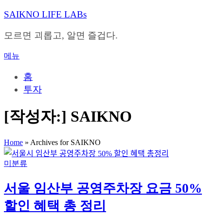
내
SAIKNO LIFE LABs
용
으
모르면 괴롭고, 알면 즐겁다.
로
바
메뉴
로
가
홈
기
투자
[작성자:]
SAIKNO
Home
»
Archives for SAIKNO
미분류
서울 임산부 공영주차장 요금 50%
할인 혜택 총 정리