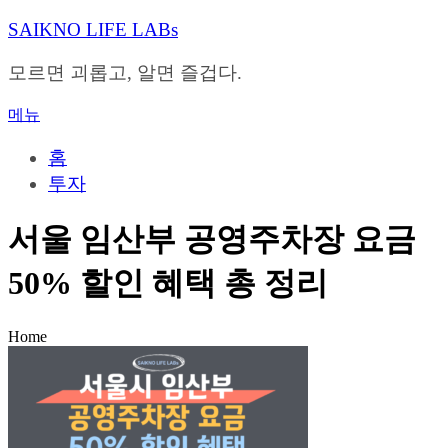
내
SAIKNO LIFE LABs
용
으
모르면 괴롭고, 알면 즐겁다.
로
바
메뉴
로
가
홈
기
투자
서울 임산부 공영주차장 요금
50% 할인 혜택 총 정리
Home