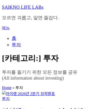
내
SAIKNO LIFE LABs
용
으
모르면 괴롭고, 알면 즐겁다.
로
바
메뉴
로
가
홈
기
투자
[카테고리:]
투자
투자를 즐기기 위한 모든 정보를 공유
(All information about investing)
Home
»
투자
투자