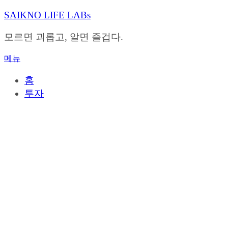
내
SAIKNO LIFE LABs
용
으
모르면 괴롭고, 알면 즐겁다.
로
바
메뉴
로
가
홈
기
투자