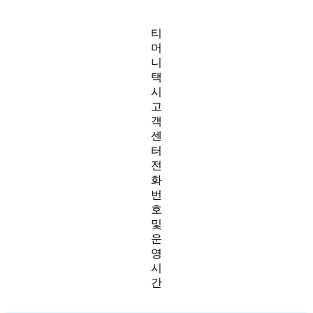
티
머
니
택
시
고
객
센
터
전
화
번
호
및
운
영
시
간