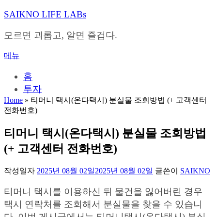
내
SAIKNO LIFE LABs
용
으
모르면 괴롭고, 알면 즐겁다.
로
바
메뉴
로
가
홈
기
투자
Home
»
티머니 택시(온다택시) 분실물 조회방법 (+ 고객센터
전화번호)
티머니 택시(온다택시) 분실물 조회방법
(+ 고객센터 전화번호)
작성일자
2025년 08월 02일
2025년 08월 02일
글쓴이
SAIKNO
티머니 택시를 이용하신 뒤 물건을 잃어버린 경우
택시 연락처를 조회해서 분실물을 찾을 수 있습니
다. 이번 게시글에서는 티머니택시(온다택시) 분실