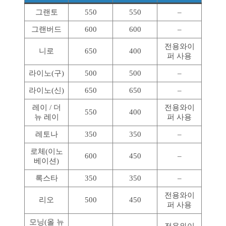
그랜토
550
550
–
그랜버드
600
600
–
전용와이
니로
650
400
퍼 사용
라이노(구)
500
500
–
라이노(신)
650
650
–
레이 / 더
전용와이
550
400
뉴 레이
퍼 사용
레토나
350
350
–
로체(이노
600
450
–
베이션)
록스타
350
350
–
전용와이
리오
500
450
퍼 사용
모닝(올 뉴
전용와이