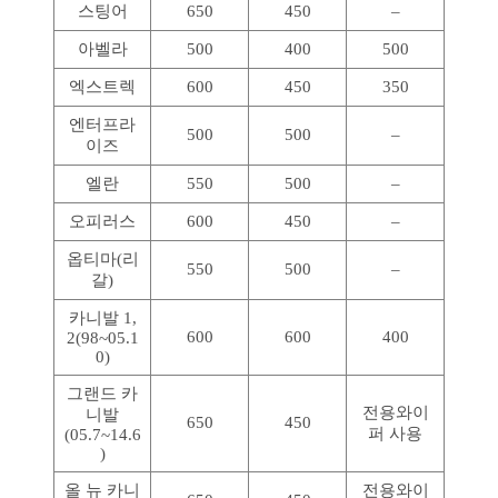
스팅어
650
450
–
아벨라
500
400
500
엑스트렉
600
450
350
엔터프라
500
500
–
이즈
엘란
550
500
–
오피러스
600
450
–
옵티마(리
550
500
–
갈)
카니발 1,
600
600
400
2(98~05.1
0)
그랜드 카
전용와이
니발
650
450
퍼 사용
(05.7~14.6
)
올 뉴 카니
전용와이