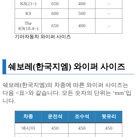
K8(21~)
650
400
–
K9
600
500
–
The
650
400
–
K9(18.4~)
기아자동차 와이퍼 사이즈
쉐보레(한국지엠) 와이퍼 사이즈
쉐보레(한국지엠)의 차종에 따른 와이퍼 사이즈는
다음 <표>와 같습니다. 모든 숫자의 단위는 ‘mm’입
니다.
차종
운전석
조수석
뒷유리
넥시아
450
450
450