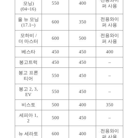
550
400
모닝)
퍼 사용
(04~16)
전용와이
올 뉴 모닝
600
350
(17.1~)
퍼 사용
모하비 /
전용와이
600
500
더 마스터
퍼 사용
베스타
450
450
400
봉고트럭
450
450
–
봉고 프론
550
450
–
티어
봉고 2, 3,
550
450
–
EV
비스토
500
400
350
세피아 1,
500
450
–
2
전용와이
뉴 세라토
600
400
퍼 사용