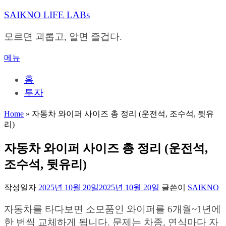
내
SAIKNO LIFE LABs
용
으
모르면 괴롭고, 알면 즐겁다.
로
바
메뉴
로
가
홈
기
투자
Home
»
자동차 와이퍼 사이즈 총 정리 (운전석, 조수석, 뒷유
리)
자동차 와이퍼 사이즈 총 정리 (운전석,
조수석, 뒷유리)
작성일자
2025년 10월 20일
2025년 10월 20일
글쓴이
SAIKNO
자동차를 타다보면 소모품인 와이퍼를 6개월~1년에
한 번씩 교체하게 됩니다. 문제는 차종, 연식마다 자