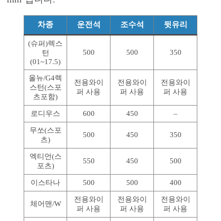
차종
운전석
조수석
뒷유리
(슈퍼)렉스
500
500
350
턴
(01~17.5)
올뉴/G4렉
전용와이
전용와이
전용와이
스턴(스포
퍼 사용
퍼 사용
퍼 사용
츠포함)
로디우스
600
450
–
무쏘(스포
500
450
350
츠)
엑티언(스
550
450
500
포츠)
이스타나
500
500
400
전용와이
전용와이
전용와이
체어맨/W
퍼 사용
퍼 사용
퍼 사용