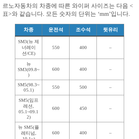
르노자동차의 차종에 따른 와이퍼 사이즈는 다음 <
표>와 같습니다. 모든 숫자의 단위는 ‘mm’입니다.
차종
운전석
조수석
뒷유리
SM3(뉴 제
너레이
550
400
–
션/CE)
뉴
600
400
–
SM3(09.8~
)
SM5(98.3~
550
500
–
05.1)
SM5(임프
레션,
600
450
–
05.1~09.1
2)
뉴 SM5(플
600
400
–
레티넘,
10.1~)