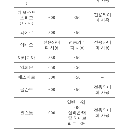
퍼 사용
)
더 넥스트
전용와이
600
350
스파크
퍼 사용
(15.7~)
씨에로
500
450
–
전용와이
전용와이
전용와이
아베오
퍼 사용
퍼 사용
퍼 사용
아카디아
550
450
–
알페온
650
450
–
에스페로
500
450
–
전용와이
올란도
600
450
퍼 사용
일반 타입 :
400
전용와이
실리콘/메
윈스톰
600
퍼 사용
탈 하이브
리드 : 350