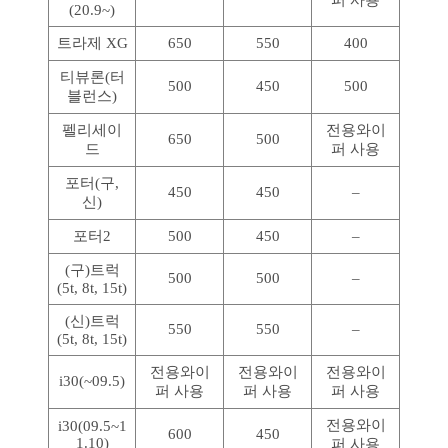
(20.9~)
트라제 XG
650
550
400
티뷰론(터
500
450
500
블런스)
펠리세이
전용와이
650
500
드
퍼 사용
포터(구,
450
450
–
신)
포터2
500
450
–
(구)트럭
500
500
–
(5t, 8t, 15t)
(신)트럭
550
550
–
(5t, 8t, 15t)
전용와이
전용와이
전용와이
i30(~09.5)
퍼 사용
퍼 사용
퍼 사용
전용와이
i30(09.5~1
600
450
1.10)
퍼 사용