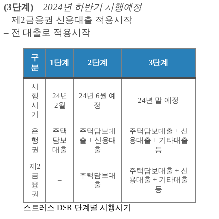
(3단계)
–
2024년 하반기 시행예정
– 제2금융권 신용대출 적용시작
– 전 대출로 적용시작
구
1단계
2단계
3단계
분
시
행
24년
24년 6월 예
24년 말 예정
시
2월
정
기
은
주택
주택담보대
주택담보대출 + 신
행
담보
출 + 신용대
용대출 + 기타대출
권
대출
출
등
제2
주택담보대출 + 신
금
주택담보대
–
용대출 + 기타대출
융
출
등
권
스트레스 DSR 단계별 시행시기