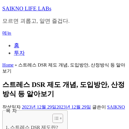
내
SAIKNO LIFE LABs
용
으
모르면 괴롭고, 알면 즐겁다.
로
바
메뉴
로
가
홈
기
투자
Home
»
스트레스 DSR 제도 개념, 도입방안, 산정방식 등 알아
보기
스트레스 DSR 제도 개념, 도입방안, 산정
방식 등 알아보기
작성일자
2023년 12월 29일
2023년 12월 29일
글쓴이
SAIKNO
목 차
스트레스 DSR 제도란?