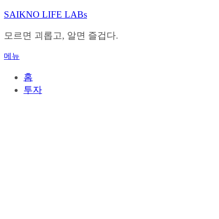
내
SAIKNO LIFE LABs
용
으
모르면 괴롭고, 알면 즐겁다.
로
바
메뉴
로
가
홈
기
투자