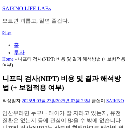
내
SAIKNO LIFE LABs
용
으
모르면 괴롭고, 알면 즐겁다.
로
바
메뉴
로
가
홈
기
투자
Home
»
니프티 검사(NIPT) 비용 및 결과 해석방법 (+ 보험적용
여부)
니프티 검사(NIPT) 비용 및 결과 해석방
법 (+ 보험적용 여부)
작성일자
2025년 03월 23일
2025년 03월 23일
글쓴이
SAIKNO
임산부라면 누구나 태아가 잘 자라고 있는지, 유전
질환은 없는지 등에 관심이 많을 수 밖에 없습니다.
니프티 검사(NIPT)는 산모의 혈액만으로 태아의 염