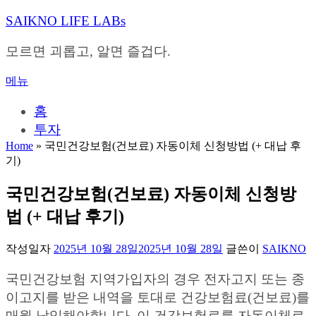
내
SAIKNO LIFE LABs
용
으
모르면 괴롭고, 알면 즐겁다.
로
바
메뉴
로
가
홈
기
투자
Home
»
국민건강보험(건보료) 자동이체 신청방법 (+ 대납 후
기)
국민건강보험(건보료) 자동이체 신청방
법 (+ 대납 후기)
작성일자
2025년 10월 28일
2025년 10월 28일
글쓴이
SAIKNO
국민건강보험 지역가입자의 경우 전자고지 또는 종
이고지를 받은 내역을 토대로 건강보험료(건보료)를
매월 납입해야합니다. 이 건강보험료를 자동이체로