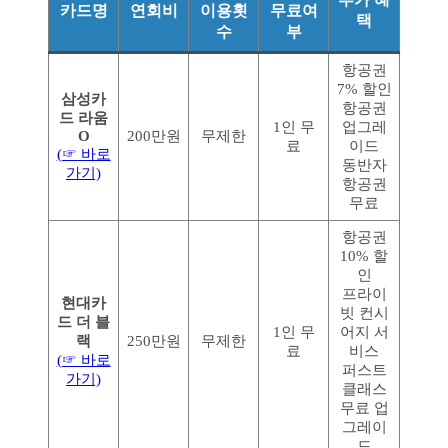
카드명
연회비
이용횟
무료여
택
수
부
항공권
7% 할인
삼성카
항공권
드 라움
1인 무
업그레
O
200만원
무제한
료
이드
(☞ 바로
동반자
가기)
항공권
무료
항공권
10% 할
인
프라이
현대카
빗 컨시
드 더 블
1인 무
어지 서
랙
250만원
무제한
료
비스
(☞ 바로
퍼스트
가기)
클래스
무료 업
그레이
드