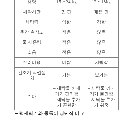
용량
15 ~ 24 kg
12 ~ 18kg
세탁시간
긴 편
짧은 편
세탁력
약함
강함
옷감 손상도
적음
많음
물 사용량
적음
많음
소음
적음
많음
수리비용
비쌈
저렴함
건조기 직렬설
가능
불가능
치
– 세탁물 꺼내
– 세탁물 꺼내
기가 편리함
기가 불편함
기타
– 세탁물 추가
– 세탁물 추가
가 곤란함
가 쉬움
드럼세탁기와 통돌이 장단점 비교