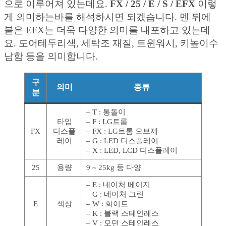
으로 이루어져 있는데요.
FX / 25 / E / S / EFX
이렇
게 의미하는바를 해석하시면 되겠습니다. 멘 뒤에
붙은 EFX는 더욱 다양한 의미를 내포하고 있는데
요. 도어테두리색, 세탁조 재질, 트윈워시, 키높이수
납함 등을 의미합니다.
구
의미
종류
분
– T : 통돌이
타입
– F : LG트롬
FX
디스플
– FX : LG트롬 오브제
레이
– G : LED 디스플레이
– X : LED, LCD 디스플레이
25
용량
9 ~ 25kg 등 다양
– E : 네이처 베이지
– G : 네이처 그린
E
색상
– W : 화이트
– K : 블랙 스테인레스
– V : 모던 스테인레스