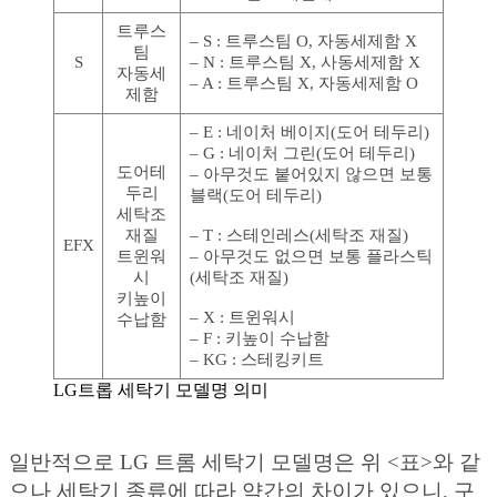
트루스
– S : 트루스팀 O, 자동세제함 X
팀
S
– N : 트루스팀 X, 사동세제함 X
자동세
– A : 트루스팀 X, 자동세제함 O
제함
– E : 네이처 베이지(도어 테두리)
– G : 네이처 그린(도어 테두리)
도어테
– 아무것도 붙어있지 않으면 보통
두리
블랙(도어 테두리)
세탁조
재질
– T : 스테인레스(세탁조 재질)
EFX
트윈워
– 아무것도 없으면 보통 플라스틱
시
(세탁조 재질)
키높이
– X : 트윈워시
수납함
– F : 키높이 수납함
– KG : 스테킹키트
LG트롭 세탁기 모델명 의미
일반적으로 LG 트롬 세탁기 모델명은 위 <표>와 같
으나 세탁기 종류에 따라 약간의 차이가 있으니, 구