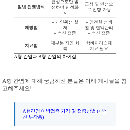
급성으로만 발
급성 및 만성으
질병 진행방식
생하며 만성화
로 진행 가능
x
– 개인위생 철
– 안전한 성생
예방법
저
활 및 혈액관리
– 백신 접종
– 백신 접종
대부분 자연 회
항바이러스제
치료법
복
치료 필요
A형 간염과 B형 간염의 차이점
A형 간염에 대해 궁금하신 분들은 아래 게시글을 참
고해주세요!
A형간염 예방접종 가격 및 접종방법 (+ 백
신 부작용)