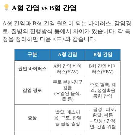
A형 간염 vs B형 간염
A형 간염과 B형 간염 원인이 되는 바이러스, 감염경
로, 질병의 진행방식 등에서 차이가 있습니다. 각 특
정을 정리하면 다음 <표>와 같습니다.
구분
A형 간염
B형 간염
A형 간염 바이
B형 간염 바이
원인 바이러스
러스(HAV)
러스(HBV)
주로 분변-경구
주로 혈액, 체
감염
감염 경로
액, 성접촉을
(오염된 음식,
통한 감염
물 등)
– 급성 : 피로,
발열, 메스꺼
황달, 복통
증상
움, 구토, 황달
– 만성 : 간경
등 급성 증상
변, 간암 위험