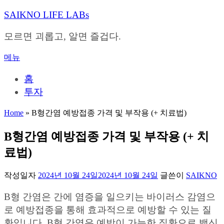
내
SAIKNO LIFE LABs
용
으
모르면 괴롭고, 알면 즐겁다.
로
바
메뉴
로
가
홈
기
투자
Home
»
B형간염 예방접종 가격 및 부작용 (+ 치료법)
B형간염 예방접종 가격 및 부작용 (+ 치
료법)
작성일자
2024년 10월 24일
2024년 10월 24일
글쓴이
SAIKNO
B형 간염은 간에 염증을 일으키는 바이러스 감염으
로 예방접종을 통해 효과적으로 예방할 수 있는 질
환입니다. B형 간염은 예방이 가능한 질환으로 백신