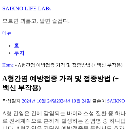
내
SAIKNO LIFE LABs
용
으
모르면 괴롭고, 알면 즐겁다.
로
바
메뉴
로
가
홈
기
투자
Home
»
A형간염 예방접종 가격 및 접종방법 (+ 백신 부작용)
A형간염 예방접종 가격 및 접종방법 (+
백신 부작용)
작성일자
2024년 10월 24일
2024년 10월 24일
글쓴이
SAIKNO
A형 간염은 간에 감염되는 바이러스성 질환 중 하나
로 전세계적으로 흔하게 발생하는 감염병 중 하나입
니다. A형간염은 간단한 예방접종을 통해서도 효과