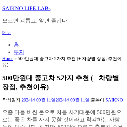
내
SAIKNO LIFE LABs
용
으
모르면 괴롭고, 알면 즐겁다.
로
바
메뉴
로
가
홈
기
투자
Home
»
500만원대 중고차 5가지 추천 (+ 차량별 장점, 추천이
유)
500만원대 중고차 5가지 추천 (+ 차량별
장점, 추천이유)
작성일자
2024년 09월 11일
2024년 09월 11일
글쓴이
SAIKNO
요즘 다들 비싼 돈으로 차를 사기때문에 500만원으
로는 좋은 차를 사지 못할 것이라고 착각하는 사람
들이 있습니다. 하지만, 500만원으로도 충분히 좋은