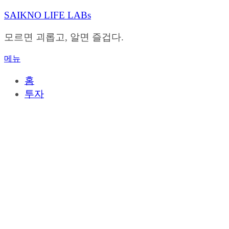
내
SAIKNO LIFE LABs
용
으
모르면 괴롭고, 알면 즐겁다.
로
바
메뉴
로
가
홈
기
투자