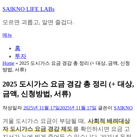
내
SAIKNO LIFE LABs
용
으
모르면 괴롭고, 알면 즐겁다.
로
바
메뉴
로
가
홈
기
투자
Home
»
2025 도시가스 요금 경감 총 정리 (+ 대상, 금액, 신청
방법, 서류)
2025 도시가스 요금 경감 총 정리 (+ 대상,
금액, 신청방법, 서류)
작성일자
2025년 11월 17일
2025년 11월 17일
글쓴이
SAIKNO
겨울 도시가스 요금이 부담될 때,
사회적 배려대상
자 도시가스 요금 경감 제도
를 확인하시면 요금 고
지서가 눈에 띄게 줄어들 수 있습니다. 2025년 동절