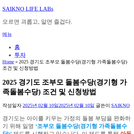
내
SAIKNO LIFE LABs
용
으
모르면 괴롭고, 알면 즐겁다.
로
바
메뉴
로
가
홈
기
투자
Home
»
2025 경기도 조부모 돌봄수당(경기형 가족돌봄수당)
조건 및 신청방법
2025 경기도 조부모 돌봄수당(경기형 가
족돌봄수당) 조건 및 신청방법
작성일자
2025년 02월 10일
2025년 02월 10일
글쓴이
SAIKNO
경기도는 아이를 키우는 가정의 돌봄 부담을 완화하
기 위해 일명
‘조부모 돌봄수당(경기형 가족돌봄수
당)’
제도를 시행하고 있습니다. 이 제도를 통해
아동