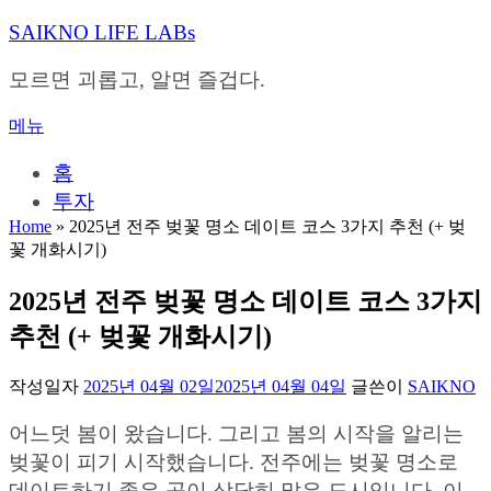
내
SAIKNO LIFE LABs
용
으
모르면 괴롭고, 알면 즐겁다.
로
바
메뉴
로
가
홈
기
투자
Home
»
2025년 전주 벚꽃 명소 데이트 코스 3가지 추천 (+ 벚
꽃 개화시기)
2025년 전주 벚꽃 명소 데이트 코스 3가지
추천 (+ 벚꽃 개화시기)
작성일자
2025년 04월 02일
2025년 04월 04일
글쓴이
SAIKNO
어느덧 봄이 왔습니다. 그리고 봄의 시작을 알리는
벚꽃이 피기 시작했습니다. 전주에는 벚꽃 명소로
데이트하기 좋은 곳이 상당히 많은 도시입니다. 이