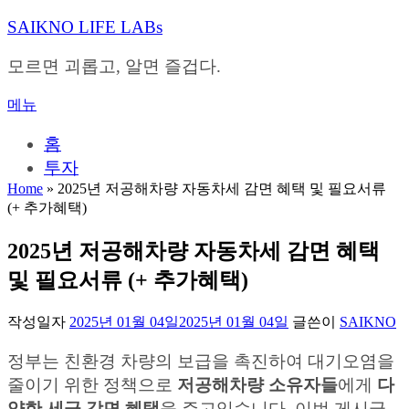
내
SAIKNO LIFE LABs
용
으
모르면 괴롭고, 알면 즐겁다.
로
바
메뉴
로
가
홈
기
투자
Home
»
2025년 저공해차량 자동차세 감면 혜택 및 필요서류
(+ 추가혜택)
2025년 저공해차량 자동차세 감면 혜택
및 필요서류 (+ 추가혜택)
작성일자
2025년 01월 04일
2025년 01월 04일
글쓴이
SAIKNO
정부는 친환경 차량의 보급을 촉진하여 대기오염을
줄이기 위한 정책으로
저공해차량 소유자들
에게
다
양한 세금 감면 혜택
을 주고있습니다. 이번 게시글