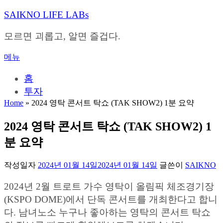
내
SAIKNO LIFE LABs
용
으
모르면 괴롭고, 알면 즐겁다.
로
바
메뉴
로
가
홈
기
투자
Home
»
2024 영탁 콘서트 탁쇼 (TAK SHOW2) 1분 요약
2024 영탁 콘서트 탁쇼 (TAK SHOW2) 1
분 요약
작성일자
2024년 01월 14일
2024년 01월 14일
글쓴이
SAIKNO
2024년 2월 트로트 가수 영탁이 올림픽 체조경기장
(KSPO DOME)에서 단독 콘서트를 개최한다고 합니
다. 남녀노소 누구나 좋아하는 영탁의 콘서트 탁쇼