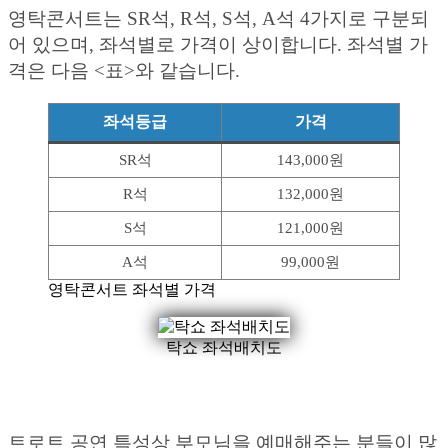
영탁콘서트는 SR석, R석, S석, A석 4가지로 구분되
어 있으며, 좌석별로 가격이 상이합니다. 좌석별 가
격은 다음 <표>와 같습니다.
좌석등급
가격
SR석
143,000원
R석
132,000원
S석
121,000원
A석
99,000원
영탁콘서트 좌석별 가격
탁쇼 좌석배치도
트로트 공연 특성상 부모님을 예매해주는 분들이 많