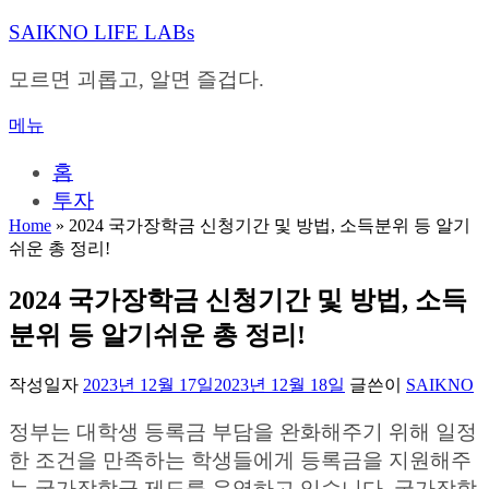
내
SAIKNO LIFE LABs
용
으
모르면 괴롭고, 알면 즐겁다.
로
바
메뉴
로
가
홈
기
투자
Home
»
2024 국가장학금 신청기간 및 방법, 소득분위 등 알기
쉬운 총 정리!
2024 국가장학금 신청기간 및 방법, 소득
분위 등 알기쉬운 총 정리!
작성일자
2023년 12월 17일
2023년 12월 18일
글쓴이
SAIKNO
정부는 대학생 등록금 부담을 완화해주기 위해 일정
한 조건을 만족하는 학생들에게 등록금을 지원해주
는 국가장학금 제도를 운영하고 있습니다. 국가장학