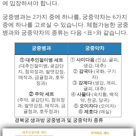
에 입장하셔야 합니다.
궁중병과는 2가지 중에 하나를, 궁중약차는 6가지
중에 하나를 고르실 수 있습니다. 체험가능한 궁중
병과와 궁중약차의 종류는 다음 <표>와 같습니다.
궁중병과
궁중약차
①
사미다음
(인삼, 귤피,
① 대추인절미병 세트
생강, 대추)
(대추인절미병, 곶감단
②
감국다
(국화, 구기
지, 참외정과, 쌀엿강정,
자)
매작과, 금귤정과, 호두
③
강계다
(생강, 계피,
정과)
귤피, 대추)
② 주악 세트
④
사물다
(숙지황, 백작
(주악, 곶감단지, 참외정
약, 천궁, 당귀)
과, 쌀엿강정, 매작과, 금
⑤
오미자다
(오미자)
귤청과, 호두정과)
⑥
제호다
(매실)
경복궁 생과방 궁중병과 및 궁중약차 종류