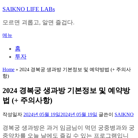
내
SAIKNO LIFE LABs
용
으
모르면 괴롭고, 알면 즐겁다.
로
바
메뉴
로
가
홈
기
투자
Home
»
2024 경복궁 생과방 기본정보 및 예약방법 (+ 주의사
항)
2024 경복궁 생과방 기본정보 및 예약방
법 (+ 주의사항)
작성일자
2024년 05월 19일
2024년 05월 19일
글쓴이
SAIKNO
경복궁 생과방은 과거 임금님이 먹던 궁중병과와 궁
중약차를 오늘 날에도 즐길 수 있는 프로그램입니