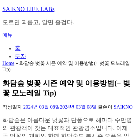
내
SAIKNO LIFE LABs
용
으
모르면 괴롭고, 알면 즐겁다.
로
바
메뉴
로
가
홈
기
투자
Home
»
화담숲 벚꽃 시즌 예약 및 이용방법(+ 벚꽃 모노레일
Tip)
화담숲 벚꽃 시즌 예약 및 이용방법(+ 벚
꽃 모노레일 Tip)
작성일자
2024년 03월 08일
2024년 03월 08일
글쓴이
SAIKNO
화담숲은 아름다운 벚꽃과 단풍으로 해마다 수만명
의 관광객이 찾는 대표적인 관광명소입니다. 이제
곧 벚꽃의 개화와 함께 화담숲도 봄시즌 오픈을 알