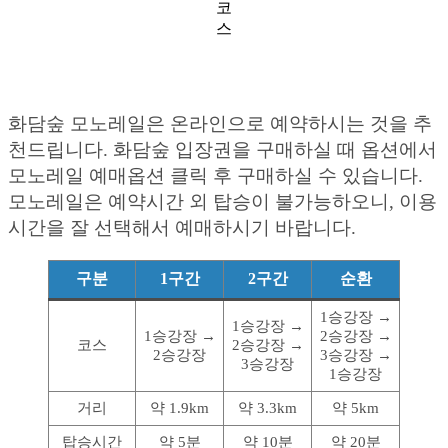
코
스
화담숲 모노레일은 온라인으로 예약하시는 것을 추
천드립니다. 화담숲 입장권을 구매하실 때 옵션에서
모노레일 예매옵션 클릭 후 구매하실 수 있습니다.
모노레일은 예약시간 외 탑승이 불가능하오니, 이용
시간을 잘 선택해서 예매하시기 바랍니다.
구분
1구간
2구간
순환
1승강장 →
1승강장 →
1승강장 →
2승강장 →
코스
2승강장 →
2승강장
3승강장 →
3승강장
1승강장
거리
약 1.9km
약 3.3km
약 5km
탑승시간
약 5분
약 10분
약 20분