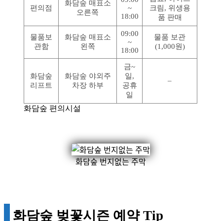
화담숲 매표소
편의점
~
크림, 위생용
오른쪽
18:00
품 판매
09:00
물품보
화담숲 매표소
물품 보관
~
관함
왼쪽
(1,000원)
18:00
금~
화담숲
화담숲 야외주
일,
–
리프트
차장 하부
공휴
일
화담숲 편의시설
화담숲 번지없는 주막
화담숲 벚꽃시즌 예약 Tip