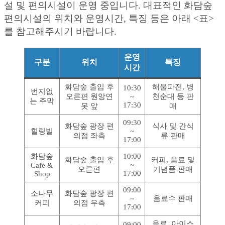
설 및 편의시설이 운영 중입니다. 대표적인 화담숲
편의시설의 위치와 운영시간, 특징 등은 아래 <표>
를 참고해주시기 바랍니다.
운영
구분
위치
특징
시간
화담숲 출입 후
해물파전, 병
10:30
번지없
오른편 원앙연
~
천순대 등 판
는 주막
17:30
못 앞
매
09:30
화담숲 광장 편
식사 및 간식
힐링빌
~
의점 좌측
류 판매
17:00
화담숲
10:00
화담숲 출입 후
커피, 음료 및
~
Cafe &
오른편
기념품 판매
17:00
Shop
09:00
소나무
화담숲 광장 편
~
음료수 판매
커피
의점 우측
17:00
음료, 아이스
09:00