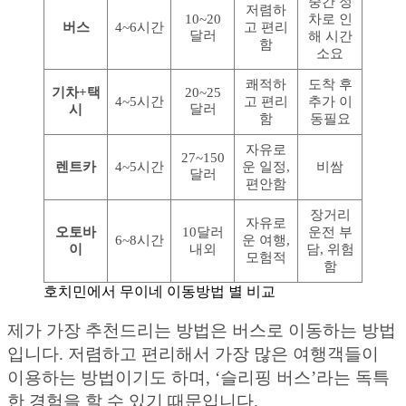
중간 정
저렴하
10~20
차로 인
버스
4~6시간
고 편리
달러
해 시간
함
소요
쾌적하
도착 후
기차+택
20~25
4~5시간
고 편리
추가 이
달러
시
함
동필요
자유로
27~150
렌트카
4~5시간
운 일정,
비쌈
달러
편안함
장거리
자유로
오토바
10달러
운전 부
6~8시간
운 여행,
이
내외
담, 위험
모험적
함
호치민에서 무이네 이동방법 별 비교
제가 가장 추천드리는 방법은 버스로 이동하는 방법
입니다. 저렴하고 편리해서 가장 많은 여행객들이
이용하는 방법이기도 하며, ‘슬리핑 버스’라는 독특
한 경험을 할 수 있기 때문입니다.