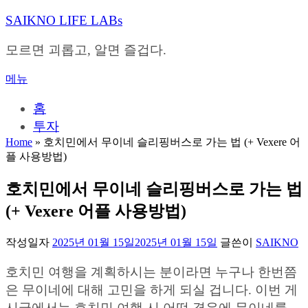
내
SAIKNO LIFE LABs
용
으
모르면 괴롭고, 알면 즐겁다.
로
바
메뉴
로
가
홈
기
투자
Home
»
호치민에서 무이네 슬리핑버스로 가는 법 (+ Vexere 어
플 사용방법)
호치민에서 무이네 슬리핑버스로 가는 법
(+ Vexere 어플 사용방법)
작성일자
2025년 01월 15일
2025년 01월 15일
글쓴이
SAIKNO
호치민 여행을 계획하시는 분이라면 누구나 한번쯤
은 무이네에 대해 고민을 하게 되실 겁니다. 이번 게
시글에서는 호치민 여행 시 어떤 경우에 무이네를