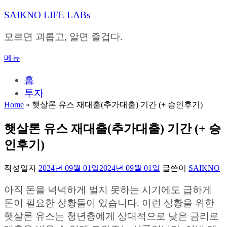
내
SAIKNO LIFE LABs
용
으
모르면 괴롭고, 알면 즐겁다.
로
바
메뉴
로
가
홈
기
투자
Home
»
햇살론 유스 재대출(추가대출) 기간 (+ 승인후기)
햇살론 유스 재대출(추가대출) 기간 (+ 승
인후기)
작성일자
2024년 09월 01일
2024년 09월 01일
글쓴이
SAIKNO
아직 돈을 넉넉하게 벌지 못하는 시기에도 급하게
돈이 필요한 상황들이 있습니다. 이런 상황을 위한
햇살론 유스는 청년층에게 상대적으로 낮은 금리로