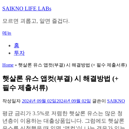
내
SAIKNO LIFE LABs
용
으
모르면 괴롭고, 알면 즐겁다.
로
바
메뉴
로
가
홈
기
투자
Home
»
햇살론 유스 앱컷(부결) 시 해결방법 (+ 필수 제출서류)
햇살론 유스 앱컷(부결) 시 해결방법 (+
필수 제출서류)
작성일자
2024년 09월 02일
2024년 09월 02일
글쓴이
SAIKNO
평균 금리가 3.5%로 저렴한 햇살론 유스는 많은 청
년층이 이용하는 대출상품입니다. 그럼에도 햇살론
유스를 신청했을 때 일명 ‘앱컷’이 나는 경우가 있는