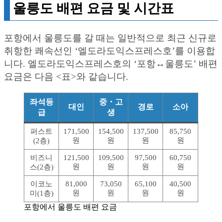
울릉도 배편 요금 및 시간표
포항에서 울릉도를 갈 때는 일반적으로 최근 신규로
취항한 쾌속선인 ‘엘도라도익스프레스호’를 이용합
니다. 엘도라도익스프레스호의 ‘포항↔︎울릉도’ 배편
요금은 다음 <표>와 같습니다.
좌석등
중・고
대인
경로
소아
급
생
퍼스트
171,500
154,500
137,500
85,750
원
원
원
원
(2층)
비즈니
121,500
109,500
97,500
60,750
원
원
원
원
스(2층)
이코노
81,000
73,050
65,100
40,500
원
원
원
원
미(1층)
포항에서 울릉도 배편 요금