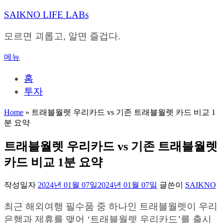
내
SAIKNO LIFE LABs
용
으
모르면 괴롭고, 알면 즐겁다.
로
바
메뉴
로
가
홈
기
투자
Home
»
트래블월렛 우리카드 vs 기존 트래블월렛 카드 비교 1
분 요약
트래블월렛 우리카드 vs 기존 트래블월렛
카드 비교 1분 요약
작성일자
2024년 01월 07일
2024년 01월 07일
글쓴이
SAIKNO
최근 해외여행 필수품 중 하나인 트래블월렛이 우리
은행과 제휴를 맺어 ‘트래블월렛 우리카드’를 출시