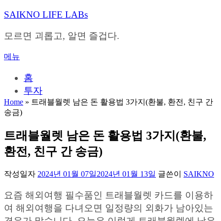
내
SAIKNO LIFE LABs
용
으
모르면 괴롭고, 알면 즐겁다.
로
바
메뉴
로
가
홈
기
투자
Home
»
트래블월렛 남은 돈 활용법 3가지(환불, 환전, 친구 간
송금)
트래블월렛 남은 돈 활용법 3가지(환불,
환전, 친구 간 송금)
작성일자
2024년 01월 07일
2024년 01월 13일
글쓴이
SAIKNO
요즘 해외여행 필수품인 트래블월렛 카드를 이용하
여 해외여행을 다녀오면 일정량의 외화가 남아있는
경우가 많습니다. 오늘은 이렇게 트래블월렛에 남은