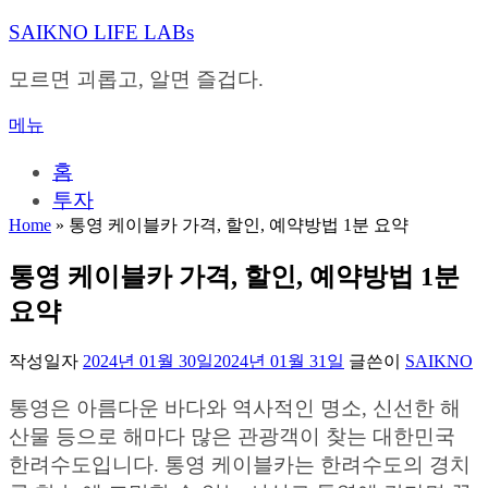
내
SAIKNO LIFE LABs
용
으
모르면 괴롭고, 알면 즐겁다.
로
바
메뉴
로
가
홈
기
투자
Home
»
통영 케이블카 가격, 할인, 예약방법 1분 요약
통영 케이블카 가격, 할인, 예약방법 1분
요약
작성일자
2024년 01월 30일
2024년 01월 31일
글쓴이
SAIKNO
통영은 아름다운 바다와 역사적인 명소, 신선한 해
산물 등으로 해마다 많은 관광객이 찾는 대한민국
한려수도입니다. 통영 케이블카는 한려수도의 경치