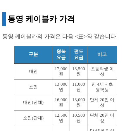
통영 케이블카 가격
통영 케이블카의 가격은 다음 <표>와 같습니다.
왕복
편도
구분
비고
요금
요금
17,000
13,500
초등학생 이
대인
원
원
상
13,000
11,000
만 4세 ~ 초
소인
원
원
등학생
16,000
13,000
단체 20인 이
대인(단체)
원
원
상
12,500
10,500
단체 20인 이
소인(단체)
원
원
상
만 65세 이상