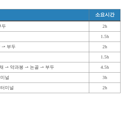
소요시간
부두
2h
1.5h
 ⇀ 부두
2h
1.5h
채 ⇀ 약과봉 ⇀ 논골 ⇀ 부두
4.5h
터미널
3h
선터미널
2h