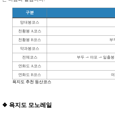
구분
망대봉코스
천황봉 A코스
천황봉 B코스
부
약과봉코스
전체코스
부두 ⇀ 야포 ⇀ 일출봉
연화도 A코스
연화도 B코스
여
욕지도 추천 등산코스
❖ 욕지도 모노레일