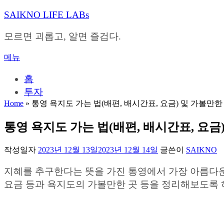
내
SAIKNO LIFE LABs
용
으
모르면 괴롭고, 알면 즐겁다.
로
바
메뉴
로
가
홈
기
투자
Home
»
통영 욕지도 가는 법(배편, 배시간표, 요금) 및 가볼만한
통영 욕지도 가는 법(배편, 배시간표, 요금
작성일자
2023년 12월 13일
2023년 12월 14일
글쓴이
SAIKNO
지혜를 추구한다는 뜻을 가진 통영에서 가장 아름다운 
요금 등과 욕지도의 가볼만한 곳 등을 정리해보도록 