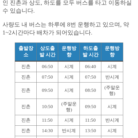
인 진촌과 상도, 하도를 모두 버스를 타고 이동하실
수 있습니다.
사량도 내 버스는 하루에 8번 운행하고 있으며, 약
1~2시간마다 배차가 되어있습니다.
출발장
상도출
운행방
하도출
운행방
소
발 시간
향
발 시간
향
진촌
06:50
시계
06:40
시계
진촌
07:50
시계
07:50
반시계
(주말운
진촌
09:50
시계
08:50
행)
(주말운
진촌
10:50
09:50
시계
행)
진촌
11:50
시계
11:50
반시계
진촌
14:30
반시계
13:50
시계