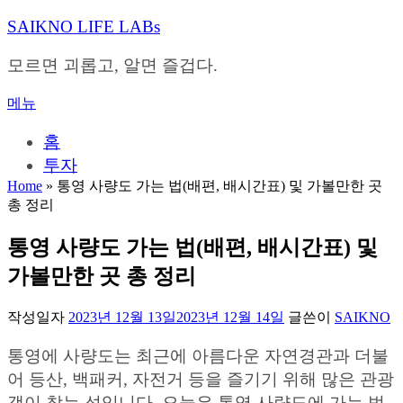
내
SAIKNO LIFE LABs
용
으
모르면 괴롭고, 알면 즐겁다.
로
바
메뉴
로
가
홈
기
투자
Home
»
통영 사량도 가는 법(배편, 배시간표) 및 가볼만한 곳
총 정리
통영 사량도 가는 법(배편, 배시간표) 및
가볼만한 곳 총 정리
작성일자
2023년 12월 13일
2023년 12월 14일
글쓴이
SAIKNO
통영에 사량도는 최근에 아름다운 자연경관과 더불
어 등산, 백패커, 자전거 등을 즐기기 위해 많은 관광
객이 찾는 섬입니다. 오늘은 통영 사량도에 가는 법