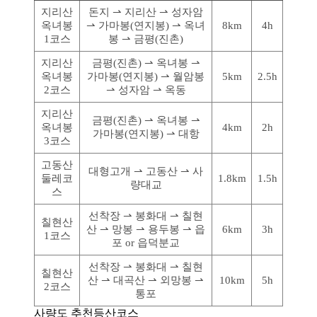
지리산
돈지 ⇀ 지리산 ⇀ 성자암
옥녀봉
⇀ 가마봉(연지봉) ⇀ 옥녀
8km
4h
1코스
봉 ⇀ 금평(진촌)
지리산
금평(진촌) ⇀ 옥녀봉 ⇀
옥녀봉
가마봉(연지봉) ⇀ 월암봉
5km
2.5h
2코스
⇀ 성자암 ⇀ 옥동
지리산
금평(진촌) ⇀ 옥녀봉 ⇀
옥녀봉
4km
2h
가마봉(연지봉) ⇀ 대항
3코스
고동산
대형고개 ⇀ 고동산 ⇀ 사
둘레코
1.8km
1.5h
량대교
스
선착장 ⇀ 봉화대 ⇀ 칠현
칠현산
산 ⇀ 망봉 ⇀ 용두봉 ⇀ 읍
6km
3h
1코스
포 or 읍덕분교
선착장 ⇀ 봉화대 ⇀ 칠현
칠현산
산 ⇀ 대곡산 ⇀ 외망봉 ⇀
10km
5h
2코스
통포
사량도 추천등산코스