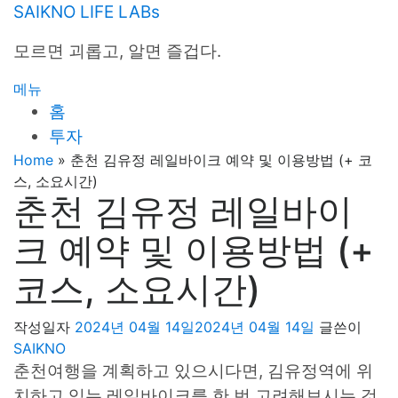
내
SAIKNO LIFE LABs
용
모르면 괴롭고, 알면 즐겁다.
으
로
메뉴
바
홈
로
투자
가
기
Home
»
춘천 김유정 레일바이크 예약 및 이용방법 (+ 코
스, 소요시간)
춘천 김유정 레일바이
크 예약 및 이용방법 (+
코스, 소요시간)
작성일자
2024년 04월 14일
2024년 04월 14일
글쓴이
SAIKNO
춘천여행을 계획하고 있으시다면, 김유정역에 위
치하고 있는 레일바이크를 한 번 고려해보시는 것