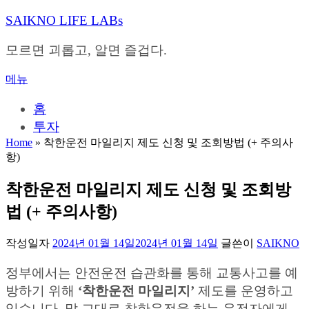
내
SAIKNO LIFE LABs
용
으
모르면 괴롭고, 알면 즐겁다.
로
바
메뉴
로
가
홈
기
투자
Home
»
착한운전 마일리지 제도 신청 및 조회방법 (+ 주의사
항)
착한운전 마일리지 제도 신청 및 조회방
법 (+ 주의사항)
작성일자
2024년 01월 14일
2024년 01월 14일
글쓴이
SAIKNO
정부에서는 안전운전 습관화를 통해 교통사고를 예
방하기 위해
‘착한운전 마일리지’
제도를 운영하고
있습니다. 말 그대로 착한운전을 하는 운전자에게