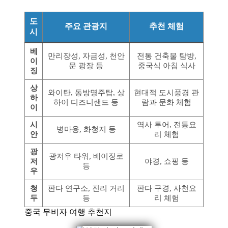
도
주요 관광지
추천 체험
시
베
만리장성, 자금성, 천안
전통 건축물 탐방,
이
문 광장 등
중국식 아침 식사
징
상
와이탄, 동방명주탑, 상
현대적 도시풍경 관
하
하이 디즈니랜드 등
람과 문화 체험
이
시
역사 투어, 전통요
병마용, 화청지 등
안
리 체험
광
광저우 타워, 베이징로
저
야경, 쇼핑 등
등
우
청
판다 연구소, 진리 거리
판다 구경, 사천요
두
등
리 체험
중국 무비자 여행 추천지