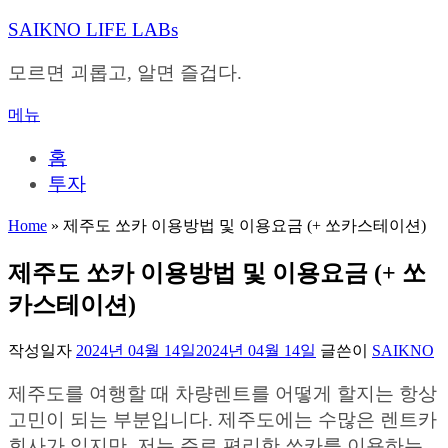
내
SAIKNO LIFE LABs
용
으
모르면 괴롭고, 알면 즐겁다.
로
바
메뉴
로
가
홈
기
투자
Home
»
제주도 쏘카 이용방법 및 이용요금 (+ 쏘카스테이션)
제주도 쏘카 이용방법 및 이용요금 (+ 쏘
카스테이션)
작성일자
2024년 04월 14일
2024년 04월 14일
글쓴이
SAIKNO
제주도를 여행할 때 차량렌트를 어떻게 할지는 항상
고민이 되는 부분입니다. 제주도에는 수많은 렌트카
회사가 있지만, 저는 주로 편리한 쏘카를 이용하는