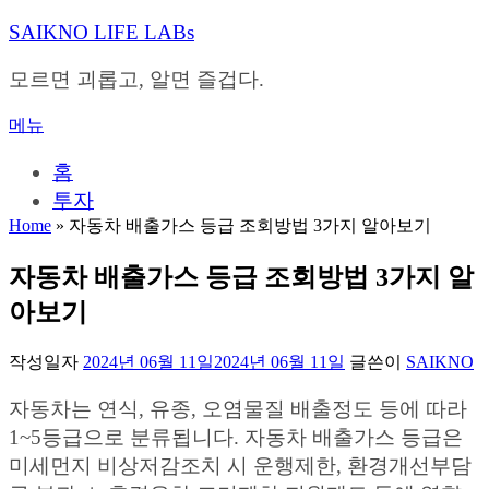
내
SAIKNO LIFE LABs
용
으
모르면 괴롭고, 알면 즐겁다.
로
바
메뉴
로
가
홈
기
투자
Home
»
자동차 배출가스 등급 조회방법 3가지 알아보기
자동차 배출가스 등급 조회방법 3가지 알
아보기
작성일자
2024년 06월 11일
2024년 06월 11일
글쓴이
SAIKNO
자동차는 연식, 유종, 오염물질 배출정도 등에 따라
1~5등급으로 분류됩니다. 자동차 배출가스 등급은
미세먼지 비상저감조치 시 운행제한, 환경개선부담