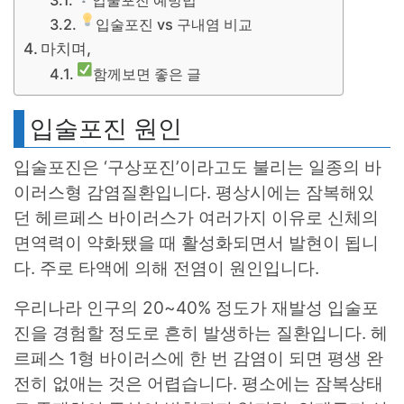
입술포진 예방법
입술포진 vs 구내염 비교
마치며,
함께보면 좋은 글
입술포진 원인
입술포진은 ‘구상포진’이라고도 불리는 일종의 바
이러스형 감염질환입니다. 평상시에는 잠복해있
던 헤르페스 바이러스가 여러가지 이유로 신체의
면역력이 약화됐을 때 활성화되면서 발현이 됩니
다. 주로 타액에 의해 전염이 원인입니다.
우리나라 인구의 20~40% 정도가 재발성 입술포
진을 경험할 정도로 흔히 발생하는 질환입니다. 헤
르페스 1형 바이러스에 한 번 감염이 되면 평생 완
전히 없애는 것은 어렵습니다. 평소에는 잠복상태