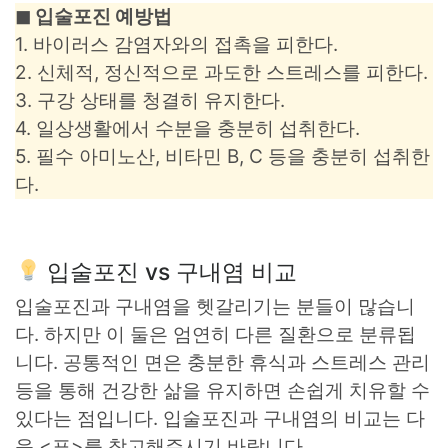
◼︎ 입술포진 예방법
1. 바이러스 감염자와의 접촉을 피한다.
2. 신체적, 정신적으로 과도한 스트레스를 피한다.
3. 구강 상태를 청결히 유지한다.
4. 일상생활에서 수분을 충분히 섭취한다.
5. 필수 아미노산, 비타민 B, C 등을 충분히 섭취한
다.
입술포진 vs 구내염 비교
입술포진과 구내염을 헷갈리기는 분들이 많습니
다. 하지만 이 둘은 엄연히 다른 질환으로 분류됩
니다. 공통적인 면은 충분한 휴식과 스트레스 관리
등을 통해 건강한 삶을 유지하면 손쉽게 치유할 수
있다는 점입니다. 입술포진과 구내염의 비교는 다
음 <표>를 참고해주시기 바랍니다.