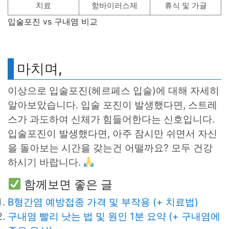
치료
항바이러스제
휴식 및 가글
입술포진 vs 구내염 비교
마치며,
이상으로 입술포진(헤르페스 입술)에 대해 자세히
알아보았습니다. 입술 포진이 발생했다면, 스트레
스가 과도하여 신체가 힘들어한다는 신호입니다.
입술포진이 발생했다면, 아주 잠시만 쉬면서 자신
을 돌아보는 시간을 갖는건 어떨까요? 모두 건강
하시기 바랍니다.
함께보면 좋은 글
B형간염 예방접종 가격 및 부작용 (+ 치료법)
구내염 빨리 낫는 법 및 원인 1분 요약 (+ 구내염에