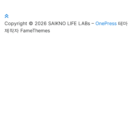
Copyright © 2026 SAIKNO LIFE LABs
–
OnePress
테마
제작자 FameThemes