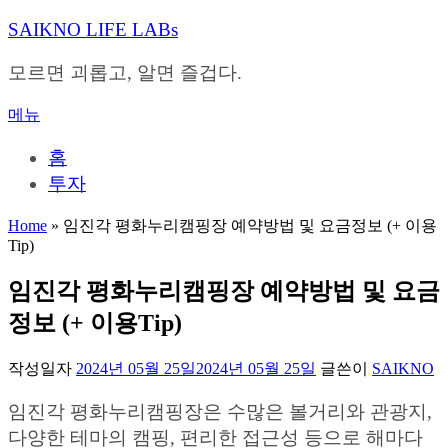
내
SAIKNO LIFE LABs
용
으
모르면 괴롭고, 알면 즐겁다.
로
바
메뉴
로
가
홈
기
투자
Home
»
임진각 평화누리캠핑장 예약방법 및 요금정보 (+ 이용
Tip)
임진각 평화누리캠핑장 예약방법 및 요금
정보 (+ 이용Tip)
작성일자
2024년 05월 25일
2024년 05월 25일
글쓴이
SAIKNO
임진각 평화누리캠핑장은 수많은 볼거리와 관광지,
다양한 테마의 캠핑, 편리한 접근성 등으로 해마다