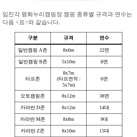
임진각 평화누리캠핑장 캠핑 종류별 규격과 면수는
다음 <표>와 같습니다.
구분
규격
면수
일반캠핑 A존
8x6m
22면
일반캠핑 B존
5x10m
8면
8x7m
타프존
(타프면적 :
6면
5x7m)
오토캠핑존
8x12m
38면
카라반 D존
8x12m
14대
카라반 M존
8x8m
9대
카라반 Z존
8x10m
15대