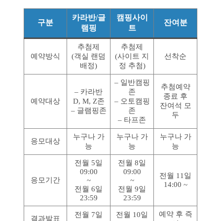
카라반/글
캠핑사이
구분
잔여분
램핑
트
추첨제
추첨제
예약방식
(객실 랜덤
(사이트 지
선착순
배정)
정 추첨)
– 일반캠핑
추첨예약
– 카라반
존
종료 후
예약대상
D, M, Z존
– 오토캠핑
잔여석 모
– 글램핑존
존
두
– 타프존
누구나 가
누구나 가
누구나 가
응모대상
능
능
능
전월 5일
전월 8일
09:00
09:00
전월 11일
응모기간
~
~
14:00 ~
전월 6일
전월 9일
23:59
23:59
예약 후 즉
전월 7일
전월 10일
결과발표