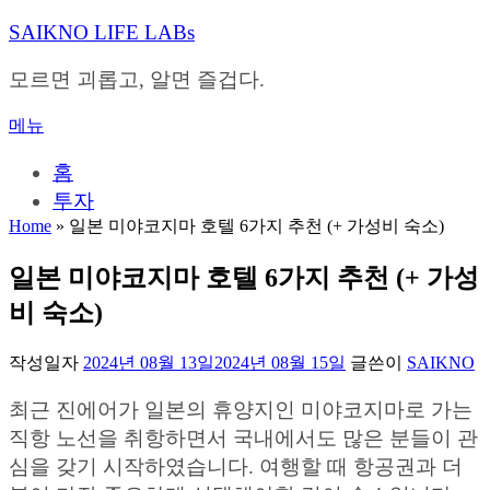
내
SAIKNO LIFE LABs
용
으
모르면 괴롭고, 알면 즐겁다.
로
바
메뉴
로
가
홈
기
투자
Home
»
일본 미야코지마 호텔 6가지 추천 (+ 가성비 숙소)
일본 미야코지마 호텔 6가지 추천 (+ 가성
비 숙소)
작성일자
2024년 08월 13일
2024년 08월 15일
글쓴이
SAIKNO
최근 진에어가 일본의 휴양지인 미야코지마로 가는
직항 노선을 취항하면서 국내에서도 많은 분들이 관
심을 갖기 시작하였습니다. 여행할 때 항공권과 더