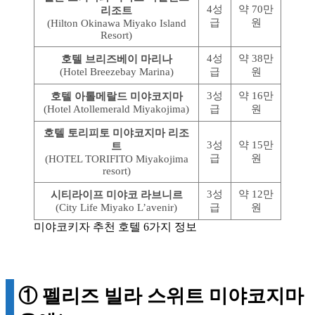
4성
약 70만
리조트
급
원
(Hilton Okinawa Miyako Island
Resort)
4성
약 38만
호텔 브리즈베이 마리나
(Hotel Breezebay Marina)
급
원
3성
약 16만
호텔 아톨메랄드 미야코지마
(Hotel Atollemerald Miyakojima)
급
원
호텔 토리피토 미야코지마 리조
3성
약 15만
트
급
원
(HOTEL TORIFITO Miyakojima
resort)
3성
약 12만
시티라이프 미야코 라브니르
(City Life Miyako L’avenir)
급
원
미야코키자 추천 호텔 6가지 정보
① 펠리즈 빌라 스위트 미야코지마