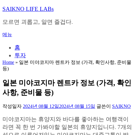
내
SAIKNO LIFE LABs
용
으
모르면 괴롭고, 알면 즐겁다.
로
바
메뉴
로
가
홈
기
투자
Home
»
일본 미야코지마 렌트카 정보 (가격, 확인사항, 준비물
등)
일본 미야코지마 렌트카 정보 (가격, 확인
사항, 준비물 등)
작성일자
2024년 08월 12일
2024년 08월 15일
글쓴이
SAIKNO
미야코지마는 휴양지와 바다를 좋아하는 여행객이
라면 꼭 한 번 가봐야할 일본의 휴양지입니다. 7개의
섬으로 이루어져있는 미야코지마는 대중교통이 발