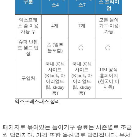
구분
스 프리미
스4
스7
엄
익스프레
모든 놀이
스 줄 이용
4개
7개
기구 이용
가능 수
가능
슈퍼 닌텐
△ (일부
도 월드 입
불포함)
장
국내 공식
국내 공식
사이트
사이트
USJ 공식
(Klook, 마
(Klook, 마
홈페이지
구입처
이리얼트
이리얼트
(한국어 미
립, kkday
립, kkday
지원)
등)
등)
익스프레스패스 정리
패키지로 묶여있는 놀이기구 종료는 시즌별로 조금
씩 달라지며, 가격 또한 옵션별로 달라집니다. 무서