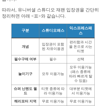
따라서, 유니버셜 스튜디오 재팬 입장권을 간단히
정리하면 아래 <표>와 같습니다.
익스프레스패
구분
스튜디오패스
스
편리함과 시간
입장권이 포함
개념
을 돈으로 사는
된 자유이용권
티켓
필수구매 여부
필수
선택
모두 이용가능
(패스 종류에
놀이기구
모두 이용가능
따라 빠르게 탈
수 있음)
슈퍼 닌텐도 월
티켓 종류에 따
대부분 티켓에
드
라 이용가능
서 이용가능
해리포터 지역
무료 이용가능
무료 이용가능