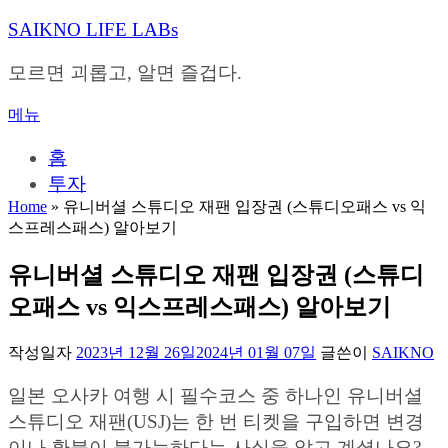
내
SAIKNO LIFE LABs
용
으
모르면 괴롭고, 알면 즐겁다.
로
바
메뉴
로
가
홈
기
투자
Home
»
유니버셜 스튜디오 재팬 입장권 (스튜디오패스 vs 익
스프레스패스) 알아보기
유니버셜 스튜디오 재팬 입장권 (스튜디
오패스 vs 익스프레스패스) 알아보기
작성일자
2023년 12월 26일
2024년 01월 07일
글쓴이
SAIKNO
일본 오사카 여행 시 필수코스 중 하나인 유니버셜
스튜디오 재팬(USJ)는 한 번 티켓을 구입하면 변경
이나 환불이 불가능하다는 사실을 알고 계셨나요?