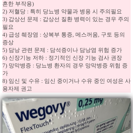
흔한 부작용)
2) 저혈당 : 특히 당뇨병 약물과 병용 시 주의필요
3) 갑상선 문제 : 갑상선 질환 병력이 있는 경우 주의
필요
4) 급성 췌장염 : 상복부 통증, 메스꺼움, 구토 등의
증상
5) 담낭 관련 문제 : 담석증이나 담낭염 위험 증가
6) 신장기능 저하 : 정기적인 신장 기능 검사 권장
7) 망막병증 : 당뇨병 환자의 경우 망막병증 위험 증
가
8) 임신 및 수유 : 임신 중이거나 수유 중인 여성은 사
용자제 권고