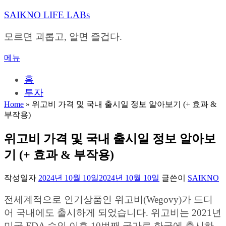
내
SAIKNO LIFE LABs
용
으
모르면 괴롭고, 알면 즐겁다.
로
바
메뉴
로
가
홈
기
투자
Home
»
위고비 가격 및 국내 출시일 정보 알아보기 (+ 효과 &
부작용)
위고비 가격 및 국내 출시일 정보 알아보
기 (+ 효과 & 부작용)
작성일자
2024년 10월 10일
2024년 10월 10일
글쓴이
SAIKNO
전세계적으로 인기상품인 위고비(Wegovy)가 드디
어 국내에도 출시하게 되었습니다. 위고비는 2021년
미국 FDA 승인 이후 10번째 국가로 한국에 출시하