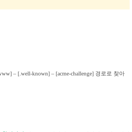
well-known] – [acme-challenge] 경로로 찾아