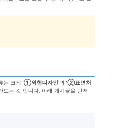
류는 크게
‘①외형디자인’
과
‘②표면처
만드는 것 입니다. 아래 게시글을 먼저