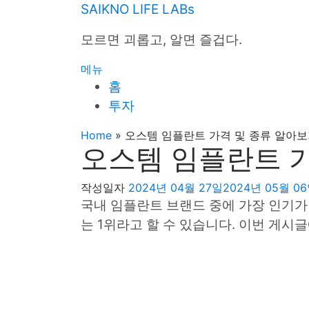
내
SAIKNO LIFE LABs
용
모르면 괴롭고, 알면 즐겁다.
으
로
메뉴
바
홈
로
투자
가
기
Home
»
오스템 임플란트 가격 및 종류 알아보기
오스템 임플란트 가
작성일자
2024년 04월 27일
2024년 05월 0
국내 임플란트 브랜드 중에 가장 인기가 
는 1위라고 할 수 있습니다. 이번 게