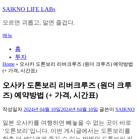
내
SAIKNO LIFE LABs
용
으
모르면 괴롭고, 알면 즐겁다.
로
바
메뉴
로
가
홈
기
투자
Home
»
오사카 도톤보리 리버크루즈 (원더 크루즈) 예약방법
(+ 가격, 시간표)
오사카 도톤보리 리버크루즈 (원더 크루
즈) 예약방법 (+ 가격, 시간표)
작성일자
2024년 04월 10일
2024년 04월 10일
글쓴이
SAIKNO
일본 오사카를 여행하면 빼놓을 수 없는 곳이 바로
‘도톤보리’입니다. 이번 게시글에서는 도톤보리를
한층 더 색다르게 즐길 수 있는 방법인 도톤보리 리