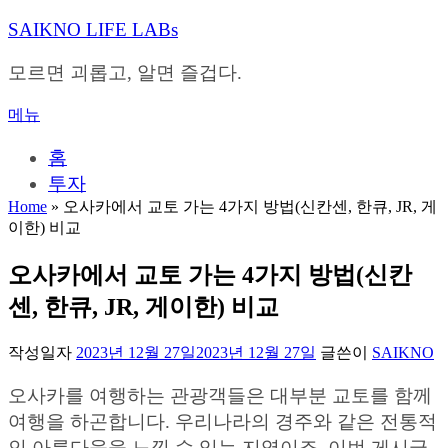
내
SAIKNO LIFE LABs
용
으
모르면 괴롭고, 알면 즐겁다.
로
바
메뉴
로
가
홈
기
투자
Home
»
오사카에서 교토 가는 4가지 방법(신칸센, 한큐, JR, 게
이한) 비교
오사카에서 교토 가는 4가지 방법(신칸
센, 한큐, JR, 게이한) 비교
작성일자
2023년 12월 27일
2023년 12월 27일
글쓴이
SAIKNO
오사카를 여행하는 관광객들은 대부분 교토를 함께
여행을 하곤합니다. 우리나라의 경주와 같은 전통적
인 아름다움을 느낄 수 있는 지역이죠. 이번 게시글