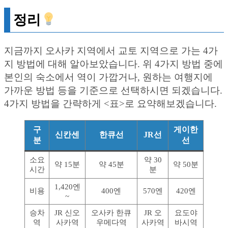
정리
지금까지 오사카 지역에서 교토 지역으로 가는 4가
지 방법에 대해 알아보았습니다. 위 4가지 방법 중에
본인의 숙소에서 역이 가깝거나, 원하는 여행지에
가까운 방법 등을 기준으로 선택하시면 되겠습니다.
4가지 방법을 간략하게 <표>로 요약해보겠습니다.
구
게이한
신칸센
한큐선
JR선
분
선
소요
약 30
약 15분
약 45분
약 50분
시간
분
1,420엔
비용
400엔
570엔
420엔
~
승차
JR 신오
오사카 한큐
JR 오
요도야
역
사카역
우메다역
사카역
바시역