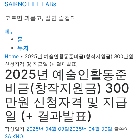
내
SAIKNO LIFE LABs
용
모르면 괴롭고, 알면 즐겁다.
으
로
메뉴
바
홈
로
투자
가
기
Home
»
2025년 예술인활동준비금(창작지원금) 300만원
신청자격 및 지급일 (+ 결과발표)
2025년 예술인활동준
비금(창작지원금) 300
만원 신청자격 및 지급
일 (+ 결과발표)
작성일자
2025년 04월 09일
2025년 04월 09일
글쓴이
SAIKNO